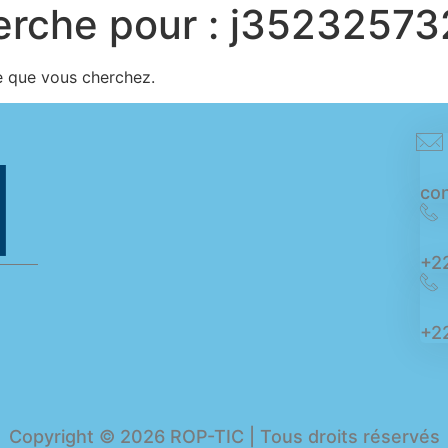
erche pour :
j35232573
e que vous cherchez.
con
+2
+22
Copyright © 2026 ROP-TIC | Tous droits réservés