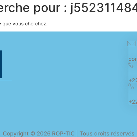
erche pour :
j552311484
e que vous cherchez.
con
+2
+22
Copyright © 2026 ROP-TIC | Tous droits réservés