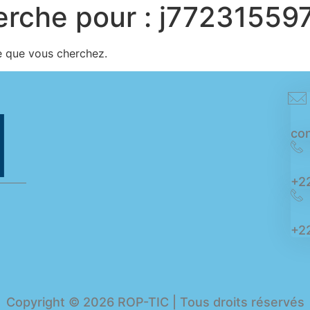
erche pour :
j772315597
e que vous cherchez.
con
+2
+22
Copyright © 2026 ROP-TIC | Tous droits réservés